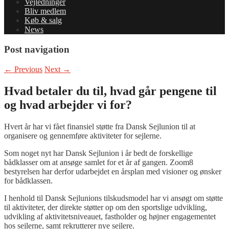
Vejledninger
Bliv medlem
Køb & salg
News
Post navigation
←
Previous
Next
→
Hvad betaler du til, hvad går pengene til
og hvad arbejder vi for?
Hvert år har vi fået finansiel støtte fra Dansk Sejlunion til at
organisere og gennemføre aktiviteter for sejlerne.
Som noget nyt har Dansk Sejlunion i år bedt de forskellige
bådklasser om at ansøge samlet for et år af gangen. Zoom8
bestyrelsen har derfor udarbejdet en årsplan med visioner og ønsker
for bådklassen.
I henhold til Dansk Sejlunions tilskudsmodel har vi ansøgt om støtte
til aktiviteter, der direkte støtter op om den sportslige udvikling,
udvikling af aktivitetsniveauet, fastholder og højner engagementet
hos sejlerne, samt rekrutterer nye sejlere.