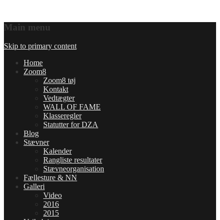
Main menu
Skip to primary content
Home
Zoom8
Zoom8 tøj
Kontakt
Vedtægter
WALL OF FAME
Klasseregler
Statutter for DZA
Blog
Stævner
Kalender
Rangliste resultater
Stævneorganisation
Fællesture & NN
Galleri
Video
2016
2015