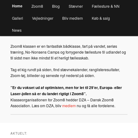
Main
Home
Zoom8
Blog
Stævner
Fællesture & NN
Skip
menu
Galleri
Vejledninger
Bliv medlem
Køb & salg
to
News
primary
Zoom8 klassen er en fantastisk bådklasse, fart på vandet, seriøs
content
træning, No-Nonsens Camps og forrygende fællesture til udlandet og
til sidst men ikke mindst til et herligt fællesskab.
Tag et kig rundt på siden, find stævnekalender, ranglisteresultater,
Zoom-tøj, billeder og seneste nyt nederst på siden.
”
Er du vokset ud af optimisten, men for let til 29’er, Europa- eller
Laser
-jollen
så er du landet rigtigt i Zoom8”.
Klasseorganisationen for Zoom8 hedder DZA – Dansk Zoom8
Association. Læs om DZA, bliv
medlem
nu og få alle fordelene.
AKTUELT: