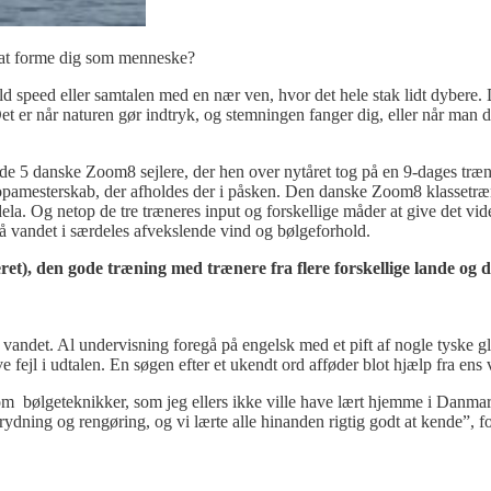
til at forme dig som menneske?
d speed eller samtalen med en nær ven, hvor det hele stak lidt dybere. D
Det er når naturen gør indtryk, og stemningen fanger dig, eller når man 
r de 5 danske Zoom8 sejlere, der hen over nytåret tog på en 9-dages tr
pamesterskab, der afholdes der i påsken. Den danske Zoom8 klassetræner
la. Og netop de tre træneres input og forskellige måder at give det vide
på vandet i særdeles afvekslende vind og bølgeforhold.
ret), den gode træning med trænere fra flere forskellige lande og d
det. Al undervisning foregå på engelsk med et pift af nogle tyske glose
e fejl i udtalen. En søgen efter et ukendt ord afføder blot hjælp fra ens
e om bølgeteknikker, som jeg ellers ikke ville have lært hjemme i Danmark
ydning og rengøring, og vi lærte alle hinanden rigtig godt at kende”, f