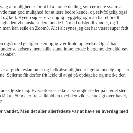
dvalg af muligheder for at bl.a. træne de ting, som er mere svære at
vde man god mulighed for at lære bedre kende, og selvfølgelig også
lt og lært. Byen i sig selv var rigtig hyggelig og man har et bredt
heden vi danske sejlere boede i lå med udsigt til vandet, og 1
n man kan sejle en Zoom8. Alt i alt synes jeg det har været super fedt
men også med østrigerne en rigtig værdifuld oplevelse. Og så har
 under sejladsens mere stille stund imponerede bjergene, der altid gav
ndskaber.
sser af gode restauranter og indkøbsmuligheder ligefra modetøj og sko
nne. Sejlerne fik derfor frit lejde til at gå på opdagelse og mærke den
rets første dag. Fyrværkeri er ikke at se nogle steder på nær et sted
å kun 50 meter fra sejlklubben med den vildeste udsigt over havet,
r.
er vandet. Men det aller allerfedeste var at have en hverdag med