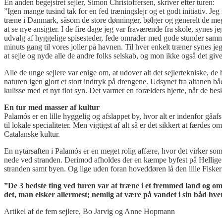
En anden begejstret sejler, Simon Christoffersen, skriver efter turen:
”Igen mange tusind tak for en fed træningslejr og et godt initiativ. Jeg
træne i Danmark, såsom de store dønninger, bølger og generelt de me
at se nye ansigter. I de fire dage jeg var fraværende fra skole, synes j
udvalg af hyggelige spisesteder, fede områder med gode stunder samme
minuts gang til vores joller på havnen. Til hver enkelt træner synes je
at sejle og nyde alle de andre folks selskab, og mon ikke også det give
Alle de unge sejlere var enige om, at udover alt det sejlertekniske, de
naturen igen gjort et stort indtryk på drengene. Udsynet fra altanen b
kulisse med et nyt flot syn. Det varmer en forælders hjerte, når de be
En tur med masser af kultur
Palamós er en lille hyggelig og afslappet by, hvor alt er indenfor gå
til lokale specialiteter. Men vigtigst af alt så er det sikkert at færdes
Catalanske kultur.
En nytårsaften i Palamós er en meget rolig affære, hvor det virker som
nede ved stranden. Derimod afholdes der en kæmpe byfest på Hellige 
stranden samt byen. Og lige uden foran hoveddøren lå den lille Fiske
”De 3 bedste ting ved turen var at træne i et fremmed land og om
det, man elsker allermest; nemlig at være på vandet i sin båd hve
Artikel af de fem sejlere, Bo Jarvig og Anne Hopmann