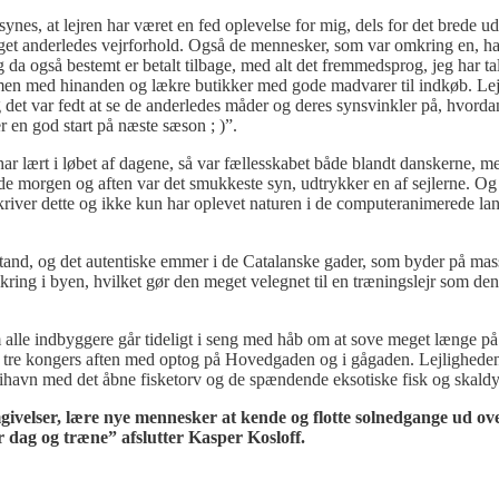
 synes, at lejren har været en fed oplevelse for mig, dels for det brede u
get anderledes vejrforhold. Også de mennesker, som var omkring en, ha
eg da også bestemt er betalt tilbage, med alt det fremmedsprog, jeg har ta
n med hinanden og lækre butikker med gode madvarer til indkøb. Lejlig
g det var fedt at se de anderledes måder og deres synsvinkler på, hvorda
r en god start på næste sæson ; )”.
 har lært i løbet af dagene, så var fællesskabet både blandt danskerne, 
åde morgen og aften var det smukkeste syn, udtrykker en af sejlerne. Og
skriver dette og ikke kun har oplevet naturen i de computeranimerede la
afstand, og det autentiske emmer i de Catalanske gader, som byder på ma
 omkring i byen, hvilket gør den meget velegnet til en træningslejr som de
 alle indbyggere går tideligt i seng med håb om at sove meget længe på å
tre kongers aften med optog på Hovedgaden og i gågaden. Lejligheden l
rihavn med det åbne fisketorv og de spændende eksotiske fisk og skaldy
givelser, lære nye mennesker at kende og flotte solnedgange ud ov
r dag og træne” afslutter Kasper Kosloff.