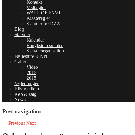
Kontakt
Vedtægter
WALL OF FAME
Klasseregler
Statutter for DZA
Blog
Stævner
Kalender
Rangliste resultater
Stævneorganisation
Fællesture & NN
Galleri
Video
2016
2015
Vejledninger
Bliv medlem
Køb & salg
News
Post navigation
←
Previous
Next
→