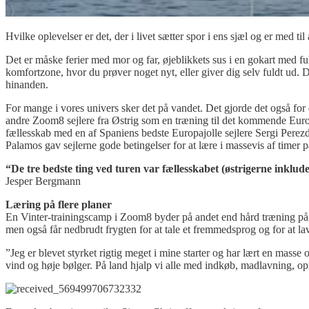
Hvilke oplevelser er det, der i livet sætter spor i ens sjæl og er med 
Det er måske ferier med mor og far, øjeblikkets sus i en gokart med ful
komfortzone, hvor du prøver noget nyt, eller giver dig selv fuldt ud. 
hinanden.
For mange i vores univers sker det på vandet. Det gjorde det også fo
andre Zoom8 sejlere fra Østrig som en træning til det kommende Euro
fællesskab med en af Spaniens bedste Europajolle sejlere Sergi Perezde
Palamos gav sejlerne gode betingelser for at lære i massevis af timer 
“De tre bedste ting ved turen var fællesskabet (østrigerne inklude
Jesper Bergmann
Læring på flere planer
En Vinter-trainingscamp i Zoom8 byder på andet end hård træning på van
men også får nedbrudt frygten for at tale et fremmedsprog og for at lav
”Jeg er blevet styrket rigtig meget i mine starter og har lært en mass
vind og høje bølger. På land hjalp vi alle med indkøb, madlavning, opr