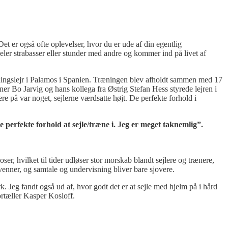
et er også ofte oplevelser, hvor du er ude af din egentlig
deler strabasser eller stunder med andre og kommer ind på livet af
æningslejr i Palamos i Spanien. Træningen blev afholdt sammen med 17
 Bo Jarvig og hans kollega fra Østrig Stefan Hess styrede lejren i
re på var noget, sejlerne værdsatte højt. De perfekte forhold i
e perfekte forhold at sejle/træne i. Jeg er meget taknemlig”.
r, hvilket til tider udløser stor morskab blandt sejlere og trænere,
 venner, og samtale og undervisning bliver bare sjovere.
. Jeg fandt også ud af, hvor godt det er at sejle med hjelm på i hård
ortæller Kasper Kosloff.