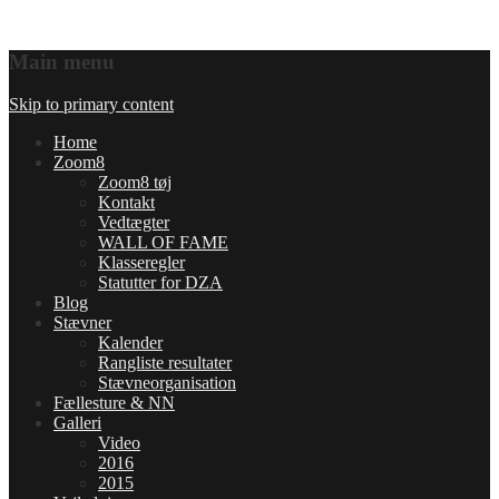
Main menu
Skip to primary content
Home
Zoom8
Zoom8 tøj
Kontakt
Vedtægter
WALL OF FAME
Klasseregler
Statutter for DZA
Blog
Stævner
Kalender
Rangliste resultater
Stævneorganisation
Fællesture & NN
Galleri
Video
2016
2015