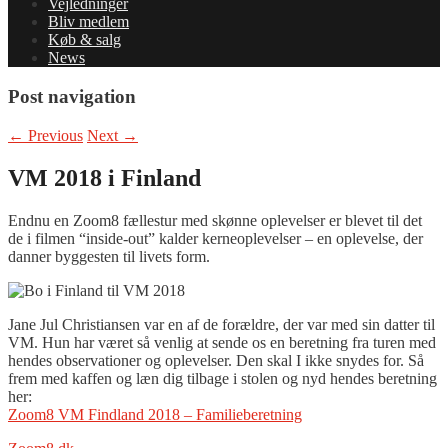
Vejledninger
Bliv medlem
Køb & salg
News
Post navigation
←
Previous
Next
→
VM 2018 i Finland
Endnu en Zoom8 fællestur med skønne oplevelser er blevet til det
de i filmen “inside-out” kalder kerneoplevelser – en oplevelse, der
danner byggesten til livets form.
Jane Jul Christiansen var en af de forældre, der var med sin datter til
VM. Hun har været så venlig at sende os en beretning fra turen med
hendes observationer og oplevelser. Den skal I ikke snydes for. Så
frem med kaffen og læn dig tilbage i stolen og nyd hendes beretning
her:
Zoom8 VM Findland 2018 – Familieberetning